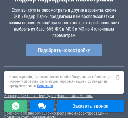
Если вы хотите рассмотреть и другие варианты, кроме
ЖК «Лидер Парк», предлагаем вам воспользоваться
нашим сервисом подбора новостроек, который позволяет
выбрать из базы 665 ЖК в МСК и МО по 4 ключевым
параметрам
Подобрать новостройку
ЖК «Лидер Парк»
Россия
Санкт-Петербург
2-й Рупасовский переулок
lider-park.novopoisk.msk.ru
Купить квартиру в новом жилом комплексе
Используя сайт, вы соглашаетесь на обработку данных в Cookies для
«Лидер Парк» от «Атлант» в городском округе Мытищи. Квартиры
корректной работы сайта, вашей персонализации и других целей,
различных планировок от 2.26 млн рублей!
предусмотренных
Политикой
Новостройки Санкт-Петербурга
Новостройки Москвы
Информация на сайте взята из открытых источников, не является
публичной офертой и распространяется для ознакомления.
Заказать звонок
Пользовательское соглашение
Соглашение о размещении
Пояснение об информационно-рекламном характере сведений
Политика конфиденциальности
По всем вопросам, связанным с актуальностью информации на
портале, пишите на эл.почту
content@novostroy-gid.ru