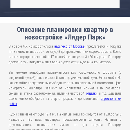
Описание планировки квартир в
новостройке «Лидер Парк»
В новом ЖК комфорт-класса
недалеко от Москвы
предлагается к покупке
пять типов планировок: от студий до трехкомнатных евро-формата. Всего
в пяти корпусах высотой в 17 этажей реализуется 3 480 квартир. Площадь
доступного к покупке жилья варьируется от 23.4 до 69.4 кв. метров.
Вы можете подобрать недвижимость как классического формата (с
отдельной кухней), так и европейского (с увеличенной кухней-гостиной). На
нашем сайте представлены свободные лоты по актуальной стоимости. Цена
конкретной квартиры зависит от количества комнат и их размеров,
секции и этажа расположения, наличия чистовой
отделки
и т.д. Дешевле
всего жилье обойдется на старте продаж и до окончания
строительных
работ
.
Кухни занимают от 5 до 12.4 м². На жилые зоны приходится от 13.8 до 39.6
квадратов. Во всех квартирах предусмотрены балконы. Начиная с
двухкомнатных, планировки имеют по два санузла. Площадь