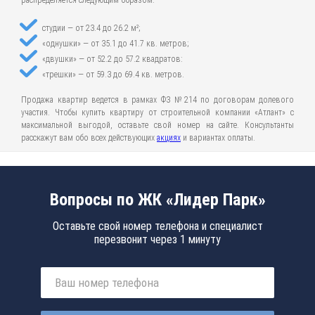
распределяется следующим образом:
студии — от 23.4 до 26.2 м²;
«однушки» — от 35.1 до 41.7 кв. метров;
«двушки» — от 52.2 до 57.2 квадратов:
«трешки» — от 59.3 до 69.4 кв. метров.
Продажа квартир ведется в рамках ФЗ №214 по договорам долевого
участия. Чтобы купить квартиру от строительной компании «Атлант» с
максимальной выгодой, оставьте свой номер на сайте. Консультанты
расскажут вам обо всех действующих
акциях
и вариантах оплаты.
Вопросы по ЖК «Лидер Парк»
Оставьте свой номер телефона и специалист
перезвонит через 1 минуту