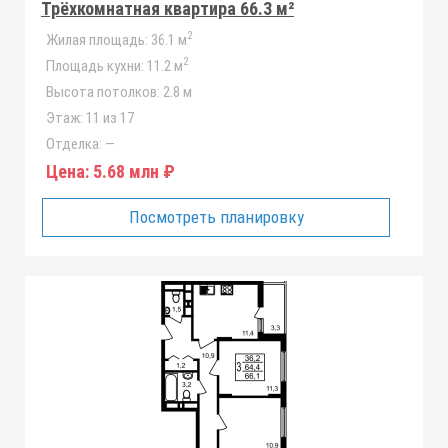
Трёхкомнатная квартира 66.3 м²
2
Жилая площадь:
36.1 м
2
Площадь кухни:
11.2 м
Высота потолков:
2.8 м
Этаж:
11 из 17
Отделка:
—
Цена:
5.68 млн ₽
Посмотреть планировку